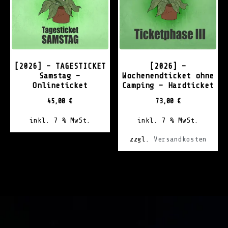
[2026] – TAGESTICKET
[2026] –
Samstag –
Wochenendticket ohne
Onlineticket
Camping – Hardticket
45,00
€
73,00
€
inkl. 7 % MwSt.
inkl. 7 % MwSt.
zzgl.
Versandkosten